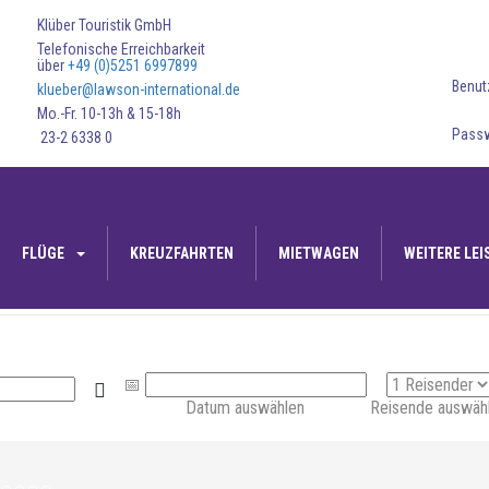
Klüber Touristik GmbH
Telefonische Erreichbarkeit
über
+49 (0)5251 6997899
Benu
klueber@lawson-international.de
Mo.-Fr. 10-13h & 15-18h
Pass
23-2 6338 0
FLÜGE
KREUZFAHRTEN
MIETWAGEN
WEITERE LE
Datum auswählen
Reisende auswäh