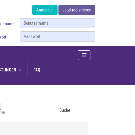
Anmelden
Jetzt registrieren
tzername
wort
ISTUNGEN
FAQ
Suche
len