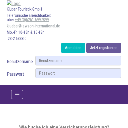
Klüber Touristik GmbH
Telefonische Erreichbarkeit
über
+49 (0)5251 6997899
klueber@lawson-international.de
Mo.-Fr. 10-13h & 15-18h
23-2 6338 0
Anmelden
Jetzt registrieren
Benutzername
Passwort
Wie buche ich eine Versicherungsleistung?